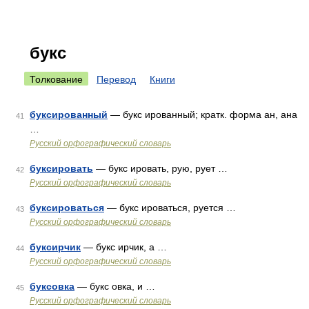
букс
Толкование
Перевод
Книги
буксированный
— букс ированный; кратк. форма ан, ана
41
…
Русский орфографический словарь
буксировать
— букс ировать, рую, рует …
42
Русский орфографический словарь
буксироваться
— букс ироваться, руется …
43
Русский орфографический словарь
буксирчик
— букс ирчик, а …
44
Русский орфографический словарь
буксовка
— букс овка, и …
45
Русский орфографический словарь