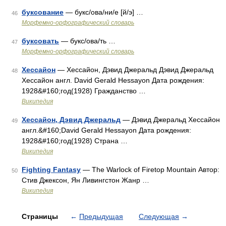
буксование
— букс/ова/ни/е [й/э] …
46
Морфемно-орфографический словарь
буксовать
— букс/ова/ть …
47
Морфемно-орфографический словарь
Хессайон
— Хессайон, Дэвид Джеральд Дэвид Джеральд
48
Хессайон англ. David Gerald Hessayon Дата рождения:
1928&#160;год(1928) Гражданство …
Википедия
Хессайон, Дэвид Джеральд
— Дэвид Джеральд Хессайон
49
англ.&#160;David Gerald Hessayon Дата рождения:
1928&#160;год(1928) Страна …
Википедия
Fighting Fantasy
— The Warlock of Firetop Mountain Автор:
50
Стив Джексон, Ян Ливингстон Жанр …
Википедия
Страницы
←
Предыдущая
Следующая
→